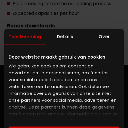
Pellet-sieving late in the outloading process
Expected capacities per hour
Bonus downloads
Q&A Overview
Toestemming
Details
Over
Deze website maakt gebruik van cookies
We gebruiken cookies om content en
advertenties te personaliseren, om functies
voor social media te bieden en om ons
websiteverkeer te analyseren. Ook delen we
Address
informatie over uw gebruik van onze site met
onze partners voor social media, adverteren en
analyse. Deze partners kunnen deze gegevens
KSE - The Batching Experts
combineren met andere informatie die u aan ze
Rondweg 27, 5531 AJ Bladel
heeft verstrekt of die ze hebben verzameld op
The Netherlands
basis van uw gebruik van hun services. U gaat