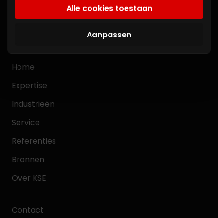
Alle cookies toestaan
akkoord met onze cookies als u onze website
+31 (0)497 383818
blijft gebruiken.
info@kse.nl
Aanpassen
Home
Expertise
Industrieën
Service
Referenties
Bronnen
Over KSE
Contact