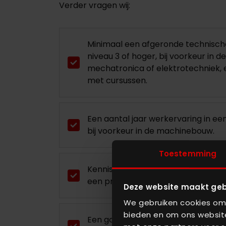
Verder vragen wij:
Minimaal een afgeronde technisch
niveau 3 of hoger, bij voorkeur in de
mechatronica of elektrotechniek,
met cursussen.
Een aantal jaar werkervaring in een 
bij voorkeur in de machinebouw.
Toestemming
Kennis van elektrotechniek, pneuma
een pré.
Deze website maakt geb
We gebruiken cookies om 
bieden en om ons website
Een goede beheersing van de Neder