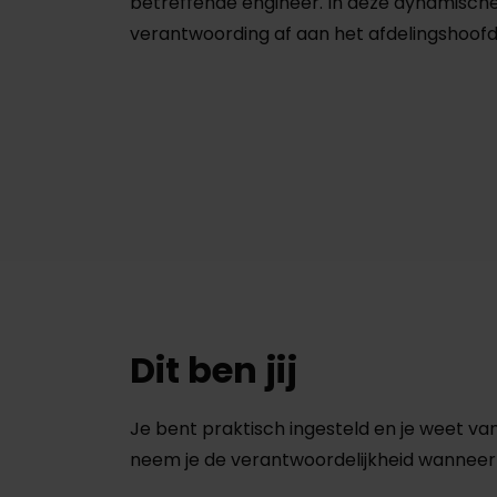
betreffende engineer. In deze dynamische 
verantwoording af aan het afdelingshoof
Dit ben jij
Je bent praktisch ingesteld en je weet v
neem je de verantwoordelijkheid wanneer h