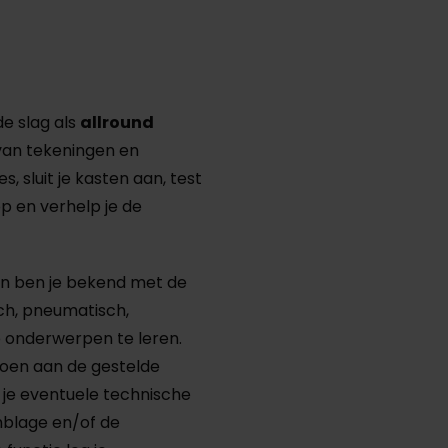
e slag als
allround
van tekeningen en
, sluit je kasten aan, test
p en verhelp je de
en ben je bekend met de
sch, pneumatisch,
e onderwerpen te leren.
doen aan de gestelde
k je eventuele technische
blage en/of de