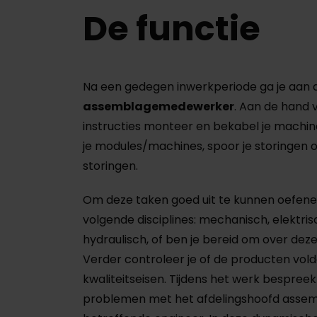
De functie
Na een gedegen inwerkperiode ga je aan d
assemblagemedewerker
. Aan de hand 
instructies monteer en bekabel je machines
je modules/machines, spoor je storingen o
storingen.
Om deze taken goed uit te kunnen oefen
volgende disciplines: mechanisch, elektri
hydraulisch, of ben je bereid om over dez
Verder controleer je of de producten vol
kwaliteitseisen. Tijdens het werk bespree
problemen met het afdelingshoofd assem