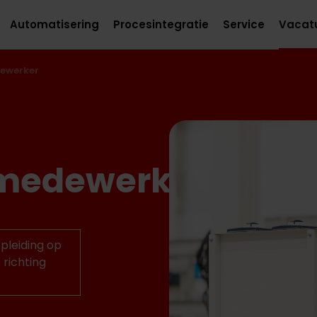
Automatisering
Procesintegratie
Service
Vacat
ewerker
medewerker
pleiding op
 richting