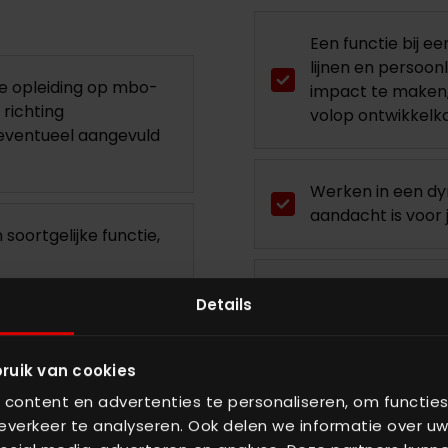
Een functie bij ee
lijnen en persoon
e opleiding op mbo-
impact te maken,
 richting
volop ontwikkelk
 eventueel aangevuld
Werken in een dy
aandacht is voor 
soortgelijke functie,
Een passend salar
Details
tiek en hydrauliek is
27 vakantiedagen
ruik van cookies
content en advertenties te personaliseren, om functies
verkeer te analyseren. Ook delen we informatie over uw
landse taal, zowel
Een aantal gezelli