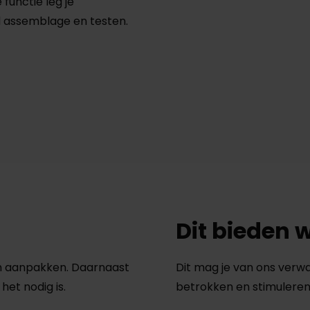
functie leg je
d assemblage en testen.
Dit bieden w
an aanpakken. Daarnaast
Dit mag je van ons verw
et nodig is.
betrokken en stimuleren