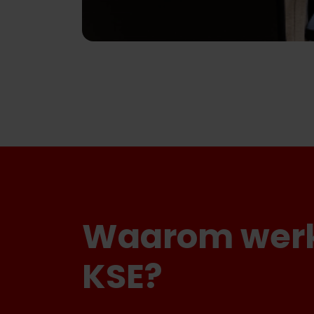
Waarom werk
KSE?