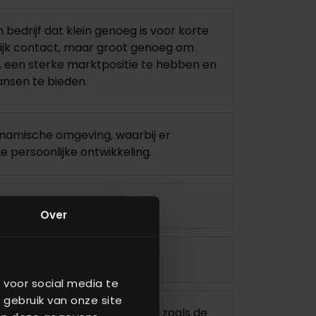
n bedrijf dat klein genoeg is voor korte
lijk contact, maar groot genoeg om
 een sterke marktpositie te hebben en
ansen te bieden.
namische omgeving, waarbij er
je persoonlijke ontwikkeling.
is.
Over
 en 13 ADV-dagen.
 voor social media te
 gebruik van onze site
ge activiteiten met collega’s, zoals de