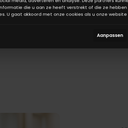
ocial media, adverteren en analyse. Deze partners kun
.
pubquiz of het jaa
formatie die u aan ze heeft verstrekt of die ze hebben
es. U gaat akkoord met onze cookies als u onze website b
ilometer rondom
Aanpassen