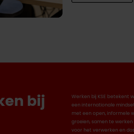
en bij
Werken bij KSE betekent w
een internationale minds
met een open, informele wer
groeien, samen te werken 
voor het verwerken en dos