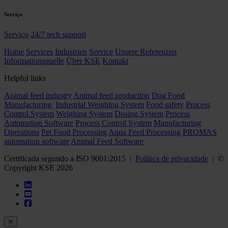
Serviço
Serviço
24/7 tech support
Home
Services
Industrien
Service
Unsere Referenzen
Informationsquelle
Über KSE
Kontakt
Helpful links
Animal feed industry
Animal feed production
Dog Food
Manufacturing
Industrial Weighing System
Food safety
Process
Control System
Weighing System
Dosing System
Process
Automation Software
Process Control System
Manufacturing
Operations
Pet Food Processing
Aqua Feed Processing
PROMAS
automation software
Animal Feed Software
Certificada segundo a ISO 9001:2015 |
Política de privacidade
| ©
Copyright KSE 2026