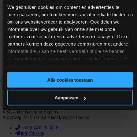
We gebruiken cookies om content en advertenties te
personaliseren, om functies voor social media te bieden en
om ons websiteverkeer te analyseren. Ook delen we
informatie over uw gebruik van onze site met onze
partners voor social media, adverteren en analyse. Deze
partners kunnen deze gegevens combineren met andere
informatie die u aan ze heeft verstrekt of die ze hebben
verzameld op basis van uw gebruik van hun services. U
gaat akkoord met onze cookies als u onze website blijft
gebruiken.
Alle cookies toestaan
Podemos ajudar você?
24/7 Support
E-mail
Ligar
Aanpassen
Endereço
KSE - The Batching Experts
Rondweg 27, 5531 AJ Bladel, Países Baixos
+31 (0)497 383818
info@kse.nl