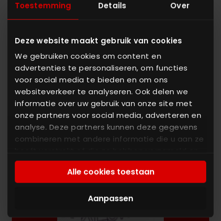
Toestemming
Details
Over
Teléfono
Deze website maakt gebruik van cookies
We gebruiken cookies om content en
Mensaje
advertenties te personaliseren, om functies
voor social media te bieden en om ons
websiteverkeer te analyseren. Ook delen we
informatie over uw gebruik van onze site met
onze partners voor social media, adverteren en
analyse. Deze partners kunnen deze gegevens
combineren met andere informatie die u aan ze
heeft verstrekt of die ze hebben verzameld op
Escriba los caracteres que ve
basis van uw gebruik van hun services. U gaat
Nuevo
|
Audio
Alle cookies toestaan
akkoord met onze cookies als u onze website
blijft gebruiken.
Aanpassen