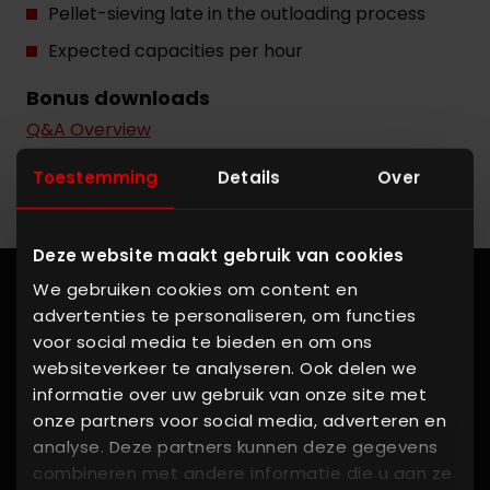
Pellet-sieving late in the outloading process
Expected capacities per hour
Bonus downloads
Q&A Overview
Toestemming
Details
Over
Deze website maakt gebruik van cookies
We gebruiken cookies om content en
advertenties te personaliseren, om functies
voor social media te bieden en om ons
Dirección
websiteverkeer te analyseren. Ook delen we
informatie over uw gebruik van onze site met
KSE - The Batching Experts
onze partners voor social media, adverteren en
Rondweg 27, 5531 AJ Bladel
analyse. Deze partners kunnen deze gegevens
combineren met andere informatie die u aan ze
Países Bajos