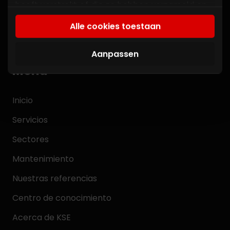
heeft verstrekt of die ze hebben verzameld op
+31 (0)497 383818
basis van uw gebruik van hun services. U gaat
Alle cookies toestaan
akkoord met onze cookies als u onze website
info@kse.nl
blijft gebruiken.
Aanpassen
Menú
Inicio
Servicios
Sectores
Mantenimiento
Nuestras referencias
Centro de conocimiento
Acerca de KSE