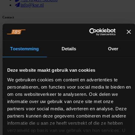
info@kse.nl
Contact
Contact
24/7 tech support
Menu
Toestemming
Details
Over
Acceuil
Nos services
Industries
Service
Nos références
Centre de
connaissances
À propos de KSE
Contact
Liens intéressants
Deze website maakt gebruik van cookies
Système de pesage
Système de dosage
Fabrication alimentation
We gebruiken cookies om content en advertenties te
animale
Fabricants d'aliments pour animaux
Hygiène alimentaire
personaliseren, om functies voor social media te bieden en
Opérations de fabrication
Processus et automatisation
Logiciel
om ons websiteverkeer te analyseren. Ook delen we
d'automatision des processus
Systèmes de pesage industriel
Logiciel
de gestion des stocks
Logiciels de formulation d'aliments
informatie over uw gebruik van onze site met onze
partners voor social media, adverteren en analyse. Deze
Certifiée ISO 9001:2015 |
Politique de confidentialité
| ©
partners kunnen deze gegevens combineren met andere
Copyright KSE 2026
informatie die u aan ze heeft verstrekt of die ze hebben
verzameld op basis van uw gebruik van hun services. U