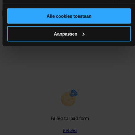
gaat akkoord met onze cookies als u onze website blijft
gebruiken.
Alle cookies toestaan
Subscribe to our newsletter
Aanpassen
Join our mailing list and get the latest news and developments
delivered directly in your inbox.
Failed to load form
Reload