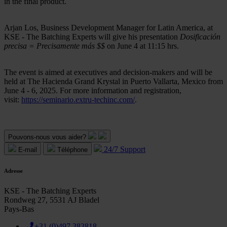
in the final product.
Arjan Los, Business Development Manager for Latin America, at
KSE - The Batching Experts will give his presentation
Dosificación
precisa = Precisamente más $$
on June 4 at 11:15 hrs.
The event is aimed at executives and decision-makers and will be
held at The Hacienda Grand Krystal in Puerto Vallarta, Mexico from
June 4 - 6, 2025. For more information and registration,
visit:
https://seminario.extru-techinc.com/
.
Pouvons-nous vous aider?
24/7 Support
E-mail
Téléphone
Adresse
KSE - The Batching Experts
Rondweg 27, 5531 AJ Bladel
Pays-Bas
+31 (0)497 383818