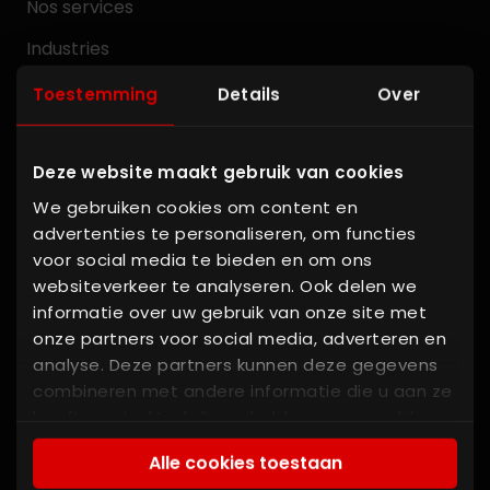
Nos services
Industries
Service
Toestemming
Details
Over
Nos références
Deze website maakt gebruik van cookies
Centre de connaissances
We gebruiken cookies om content en
À propos de KSE
advertenties te personaliseren, om functies
Contact
voor social media te bieden en om ons
websiteverkeer te analyseren. Ook delen we
informatie over uw gebruik van onze site met
Liens intéressants
onze partners voor social media, adverteren en
analyse. Deze partners kunnen deze gegevens
combineren met andere informatie die u aan ze
Système de pesage
heeft verstrekt of die ze hebben verzameld op
Système de dosage
basis van uw gebruik van hun services. U gaat
Alle cookies toestaan
akkoord met onze cookies als u onze website
Fabrication alimentation animale