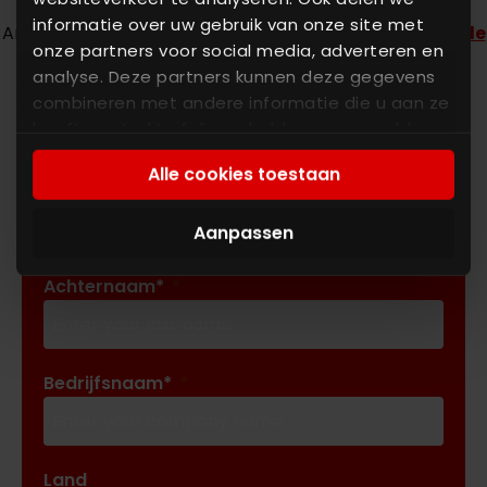
informatie over uw gebruik van onze site met
Andere interessante links:
Doseersysteem
|
Industriële
onze partners voor social media, adverteren en
weegsystemen
analyse. Deze partners kunnen deze gegevens
combineren met andere informatie die u aan ze
heeft verstrekt of die ze hebben verzameld op
basis van uw gebruik van hun services. U gaat
Alle cookies toestaan
akkoord met onze cookies als u onze website
Voornaam*
blijft gebruiken.
Aanpassen
Achternaam*
Bedrijfsnaam*
Land