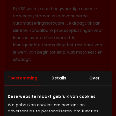
Bij KSE werk je aan hoogwaardige doseer-
en weegsystemen en geavanceerde
automatiseringssoftware. Je draagt bij aan
slimme, schaalbare procesoplossingen voor
klanten over de hele wereld. In
klantgerichte teams zie je het resultaat van
je werk van begin tot eind, wat motiveert én
uitdaagt.
Toestemming
Details
Over
Deze website maakt gebruik van cookies
We gebruiken cookies om content en
Samen bouwen aan slimme
advertenties te personaliseren, om functies