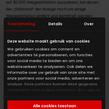
auf 30.000 Wiegeeinheiten auszulesen, bei denen
der „Stillstand“ der Waage noch um einige
Wiegeeinheiten ändert und gemittelt werden
muss. Dies ergibt eine falsche Genauigkeit. Es ist
Toestemming
Details
Over
die Kombination der mechanischen und
elektronischen Eigenschaften der Waage, die die
Deze website maakt gebruik van cookies
wirkliche Genauigkeit bestimmt.
We gebruiken cookies om content en
Signalverzögerung
advertenties te personaliseren, om functies
Signalverzögerung (Latenz), die Zeit, die zwischen
voor social media te bieden en om ons
websiteverkeer te analyseren. Ook delen we
dem Signal von der Messdose und der
informatie over uw gebruik van onze site met
Verarbeitung durch die Steuerung verstreicht, ist
onze partners voor social media, adverteren en
ein ernsthaft missverstandenes Problem bei
analyse. Deze partners kunnen deze gegevens
dosierenden Waagen. Die Signalverzögerung
combineren met andere informatie die u aan ze
entsteht unter anderem durch elektronische
heeft verstrekt of die ze hebben verzameld op
Filterung und Berechnung des Mittelwertes, um die
basis van uw gebruik van hun services. U gaat
Alle cookies toestaan
akkoord met onze cookies als u onze website
Stabilität des Signals zu verbessern. Aber auch die