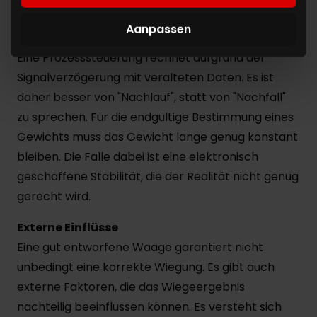
blijft gebruiken.
Verzögerung durch das Netzwerk zwischen Waage
Aanpassen
und Controller darf nicht unterschätzt werden.
Eine Prozesssteuerung rechnet aufgrund der
Signalverzögerung mit veralteten Daten. Es ist
daher besser von "Nachlauf", statt von "Nachfall"
zu sprechen. Für die endgültige Bestimmung eines
Gewichts muss das Gewicht lange genug konstant
bleiben. Die Falle dabei ist eine elektronisch
geschaffene Stabilität, die der Realität nicht genug
gerecht wird.
Externe Einflüsse
Eine gut entworfene Waage garantiert nicht
unbedingt eine korrekte Wiegung. Es gibt auch
externe Faktoren, die das Wiegeergebnis
nachteilig beeinflussen können. Es versteht sich