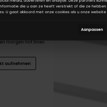
sierung
ocial media, adverteren en analyse. Deze partners kun
formatie die u aan ze heeft verstrekt of die ze hebben
es. U gaat akkoord met onze cookies als u onze website b
 Handling von
eme sind auf maximale
ener Präzision,
Aanpassen
r Bauweise unterstützen
sen morgen mit Ihren
kt aufnehmen