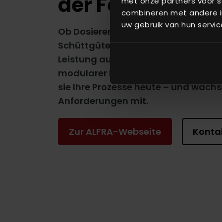
der Feststoffdo
met onze partners voor s
combineren met andere in
uw gebruik van hun servic
Ob Dosieren, Wiegen, Fördern oder
Schüttgütern – unsere ALFRA-Syst
Leistung ausgelegt. Mit unübertroff
modularer Flexibilität und robuste
sie Ihre Prozesse heute – und wach
Anforderungen mit.
Zur ALFRA-Webseite
Konta